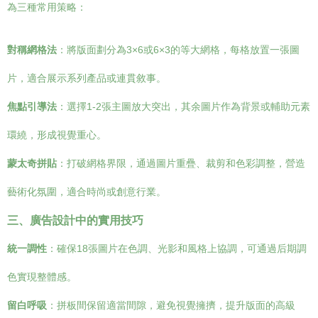
為三種常用策略：
對稱網格法
：將版面劃分為3×6或6×3的等大網格，每格放置一張圖
片，適合展示系列產品或連貫敘事。
焦點引導法
：選擇1-2張主圖放大突出，其余圖片作為背景或輔助元素
環繞，形成視覺重心。
蒙太奇拼貼
：打破網格界限，通過圖片重疊、裁剪和色彩調整，營造
藝術化氛圍，適合時尚或創意行業。
三、廣告設計中的實用技巧
統一調性
：確保18張圖片在色調、光影和風格上協調，可通過后期調
色實現整體感。
留白呼吸
：拼板間保留適當間隙，避免視覺擁擠，提升版面的高級