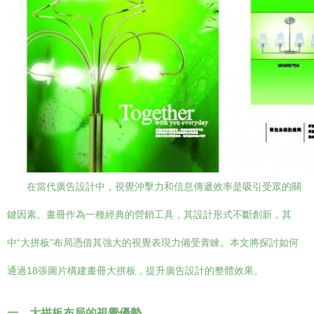
在當代廣告設計中，視覺沖擊力和信息傳遞效率是吸引受眾的關
鍵因素。畫冊作為一種經典的營銷工具，其設計形式不斷創新，其
中“大拼板”布局憑借其強大的視覺表現力備受青睞。本文將探討如何
通過18張圖片構建畫冊大拼板，提升廣告設計的整體效果。
一、大拼板布局的視覺優勢