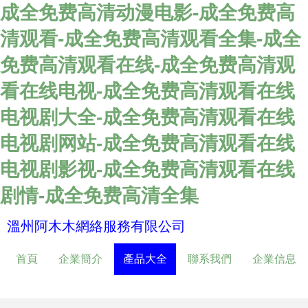
成全免费高清动漫电影-成全免费高
清观看-成全免费高清观看全集-成全
免费高清观看在线-成全免费高清观
看在线电视-成全免费高清观看在线
电视剧大全-成全免费高清观看在线
电视剧网站-成全免费高清观看在线
电视剧影视-成全免费高清观看在线
剧情-成全免费高清全集
溫州阿木木網絡服務有限公司
首頁
企業簡介
產品大全
聯系我們
企業信息