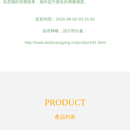
為震撼的視覺敘事，最終提升廣告的傳播價值。
更新時間：2026-08-04 03:33:50
如若轉載，請注明出處：
http://www.dzshuangying.cn/product/41.html
PRODUCT
產品列表